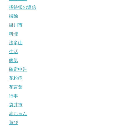
招待状の返信
掃除
掛川市
料理
法多山
生活
病気
確定申告
花粉症
花言葉
行事
袋井市
赤ちゃん
遊び