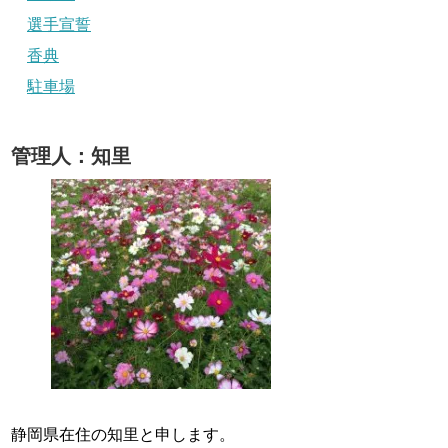
選手宣誓
香典
駐車場
管理人：知里
静岡県在住の知里と申します。