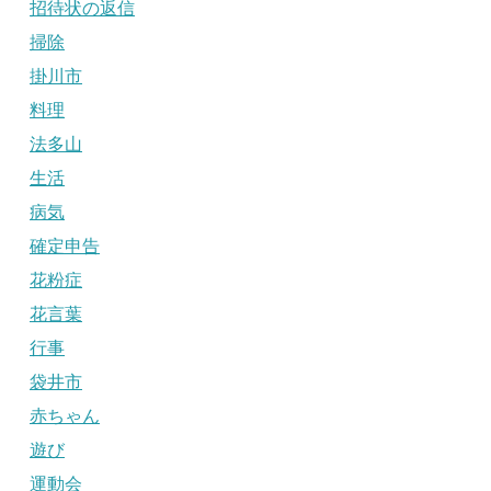
招待状の返信
掃除
掛川市
料理
法多山
生活
病気
確定申告
花粉症
花言葉
行事
袋井市
赤ちゃん
遊び
運動会