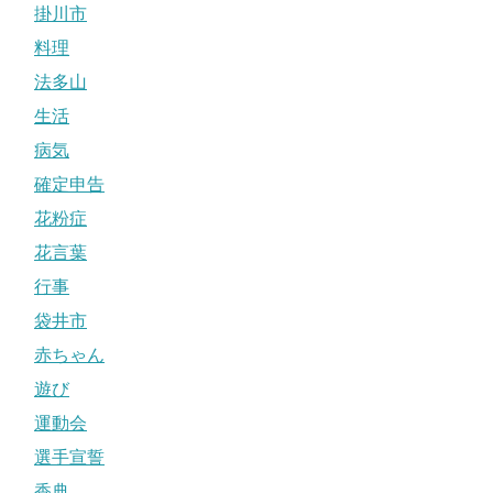
掛川市
料理
法多山
生活
病気
確定申告
花粉症
花言葉
行事
袋井市
赤ちゃん
遊び
運動会
選手宣誓
香典