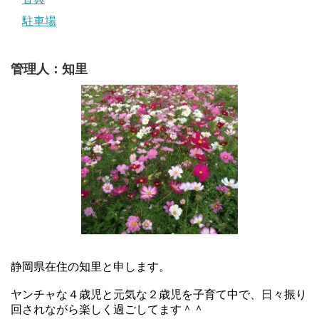
駐車場
管理人：知里
静岡県在住の知里と申します。
ヤンチャな４歳児と元気な２歳児を子育て中で、日々振り
回されながら楽しく過ごしてます＾＾