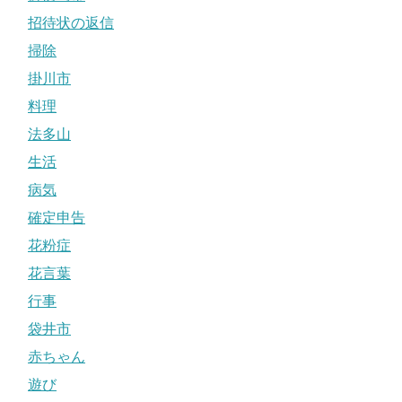
招待状の返信
掃除
掛川市
料理
法多山
生活
病気
確定申告
花粉症
花言葉
行事
袋井市
赤ちゃん
遊び