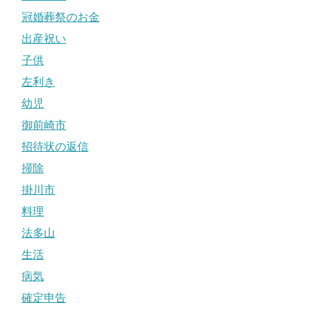
冠婚葬祭のお金
出産祝い
子供
左利き
幼児
御前崎市
招待状の返信
掃除
掛川市
料理
法多山
生活
病気
確定申告