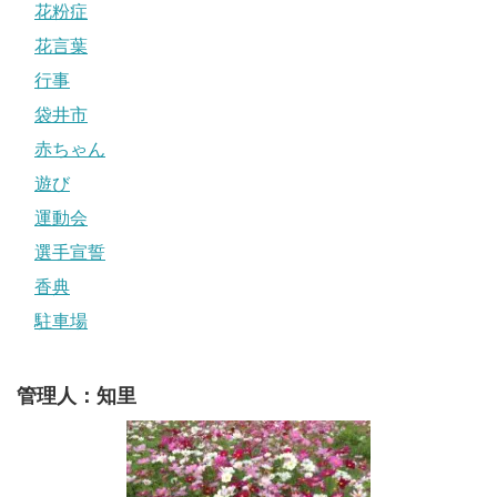
花粉症
花言葉
行事
袋井市
赤ちゃん
遊び
運動会
選手宣誓
香典
駐車場
管理人：知里