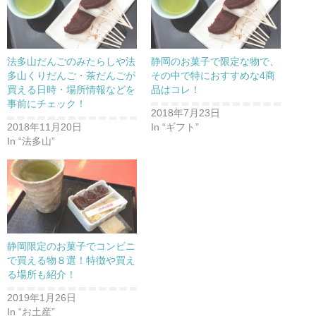
法多山だんごのみたらしや法
静岡のお菓子で限定な物で、
多山くりだんご・茶だんごが
その中で特におすすめな4商
買える日時・場所情報などを
品はコレ！
事前にチェック！
2018年7月23日
2018年11月20日
In “ギフト”
In “法多山”
静岡限定のお菓子でコンビニ
で買える物８選！特徴や買え
る場所も紹介！
2019年1月26日
In “お土産”