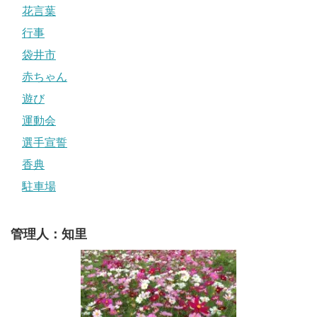
花言葉
行事
袋井市
赤ちゃん
遊び
運動会
選手宣誓
香典
駐車場
管理人：知里