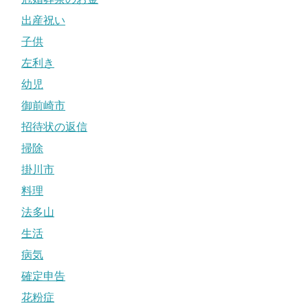
出産祝い
子供
左利き
幼児
御前崎市
招待状の返信
掃除
掛川市
料理
法多山
生活
病気
確定申告
花粉症