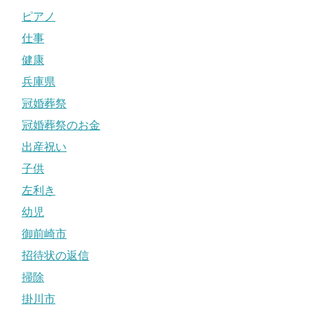
ピアノ
仕事
健康
兵庫県
冠婚葬祭
冠婚葬祭のお金
出産祝い
子供
左利き
幼児
御前崎市
招待状の返信
掃除
掛川市