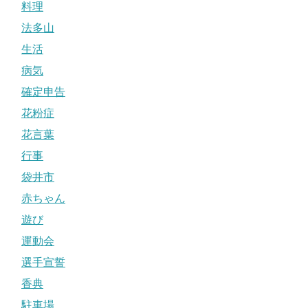
料理
法多山
生活
病気
確定申告
花粉症
花言葉
行事
袋井市
赤ちゃん
遊び
運動会
選手宣誓
香典
駐車場