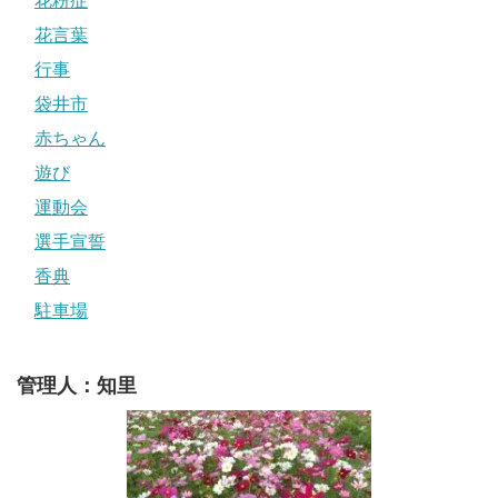
花粉症
花言葉
行事
袋井市
赤ちゃん
遊び
運動会
選手宣誓
香典
駐車場
管理人：知里