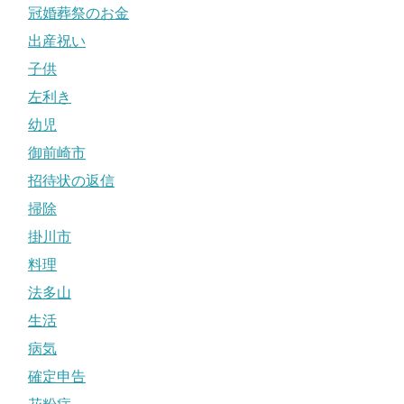
冠婚葬祭のお金
出産祝い
子供
左利き
幼児
御前崎市
招待状の返信
掃除
掛川市
料理
法多山
生活
病気
確定申告