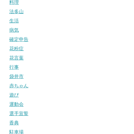
料理
法多山
生活
病気
確定申告
花粉症
花言葉
行事
袋井市
赤ちゃん
遊び
運動会
選手宣誓
香典
駐車場