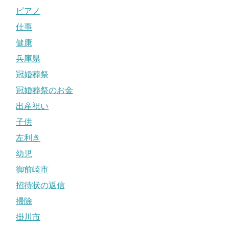
ピアノ
仕事
健康
兵庫県
冠婚葬祭
冠婚葬祭のお金
出産祝い
子供
左利き
幼児
御前崎市
招待状の返信
掃除
掛川市