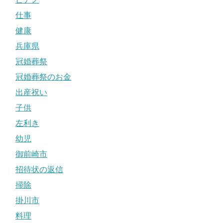
仕事
健康
兵庫県
冠婚葬祭
冠婚葬祭のお金
出産祝い
子供
左利き
幼児
御前崎市
招待状の返信
掃除
掛川市
料理