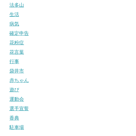
法多山
生活
病気
確定申告
花粉症
花言葉
行事
袋井市
赤ちゃん
遊び
運動会
選手宣誓
香典
駐車場