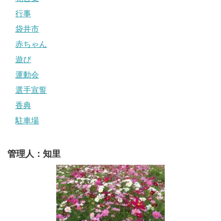
行事
袋井市
赤ちゃん
遊び
運動会
選手宣誓
香典
駐車場
管理人：知里