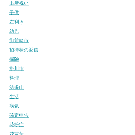
出産祝い
子供
左利き
幼児
御前崎市
招待状の返信
掃除
掛川市
料理
法多山
生活
病気
確定申告
花粉症
花言葉