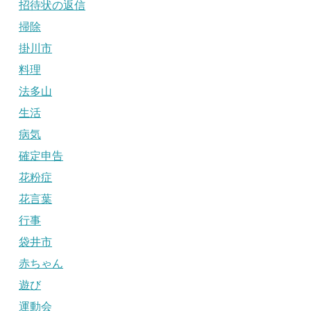
招待状の返信
掃除
掛川市
料理
法多山
生活
病気
確定申告
花粉症
花言葉
行事
袋井市
赤ちゃん
遊び
運動会