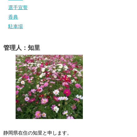
選手宣誓
香典
駐車場
管理人：知里
静岡県在住の知里と申します。