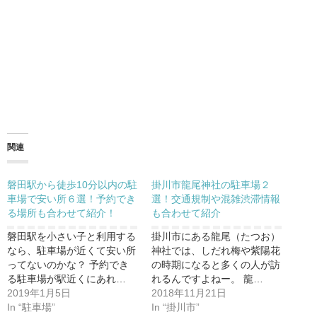
関連
磐田駅から徒歩10分以内の駐
掛川市龍尾神社の駐車場２
車場で安い所６選！予約でき
選！交通規制や混雑渋滞情報
る場所も合わせて紹介！
も合わせて紹介
磐田駅を小さい子と利用する
掛川市にある龍尾（たつお）
なら、駐車場が近くて安い所
神社では、しだれ梅や紫陽花
ってないのかな？ 予約でき
の時期になると多くの人が訪
る駐車場が駅近くにあれ…
れるんですよねー。 龍…
2019年1月5日
2018年11月21日
In “駐車場”
In “掛川市”