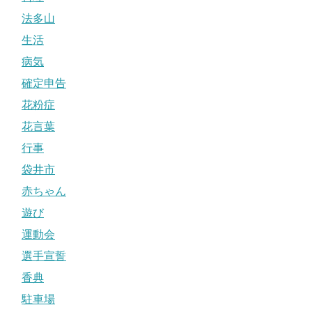
法多山
生活
病気
確定申告
花粉症
花言葉
行事
袋井市
赤ちゃん
遊び
運動会
選手宣誓
香典
駐車場