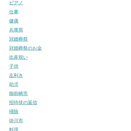
ピアノ
仕事
健康
兵庫県
冠婚葬祭
冠婚葬祭のお金
出産祝い
子供
左利き
幼児
御前崎市
招待状の返信
掃除
掛川市
料理