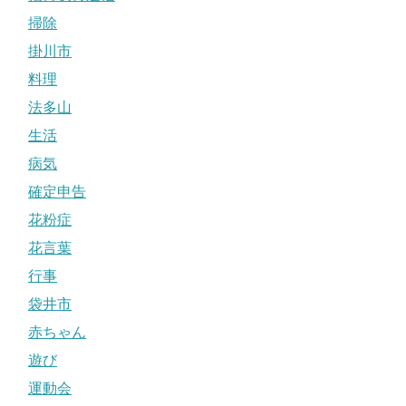
掃除
掛川市
料理
法多山
生活
病気
確定申告
花粉症
花言葉
行事
袋井市
赤ちゃん
遊び
運動会