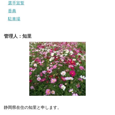
選手宣誓
香典
駐車場
管理人：知里
静岡県在住の知里と申します。