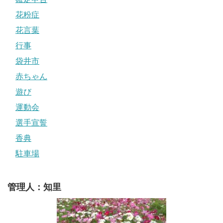
花粉症
花言葉
行事
袋井市
赤ちゃん
遊び
運動会
選手宣誓
香典
駐車場
管理人：知里