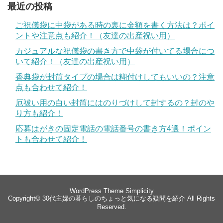
最近の投稿
ご祝儀袋に中袋がある時の裏に金額を書く方法は？ポイ
ントや注意点も紹介！（友達の出産祝い用）
カジュアルな祝儀袋の書き方で中袋が付いてる場合につ
いて紹介！（友達の出産祝い用）
香典袋が封筒タイプの場合は糊付けしてもいいの？注意
点も合わせて紹介！
厄祓い用の白い封筒にはのりづけして封するの？封のや
り方も紹介！
応募はがきの固定電話の電話番号の書き方4選！ポイン
トも合わせて紹介！
WordPress Theme
Simplicity
Copyright©
30代主婦の暮らしのちょっと気になる疑問を紹介
All Rights
Reserved.