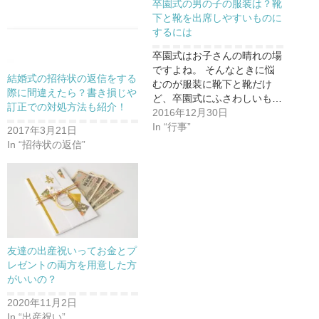
卒園式の男の子の服装は？靴
下と靴を出席しやすいものに
するには
卒園式はお子さんの晴れの場
ですよね。 そんなときに悩
結婚式の招待状の返信をする
むのが服装に靴下と靴だけ
際に間違えたら？書き損じや
ど、卒園式にふさわしいも…
訂正での対処方法も紹介！
2016年12月30日
In “行事”
2017年3月21日
In “招待状の返信”
友達の出産祝いってお金とプ
レゼントの両方を用意した方
がいいの？
2020年11月2日
In “出産祝い”