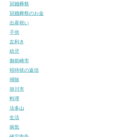
冠婚葬祭
冠婚葬祭のお金
出産祝い
子供
左利き
幼児
御前崎市
招待状の返信
掃除
掛川市
料理
法多山
生活
病気
確定申告