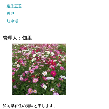
選手宣誓
香典
駐車場
管理人：知里
静岡県在住の知里と申します。