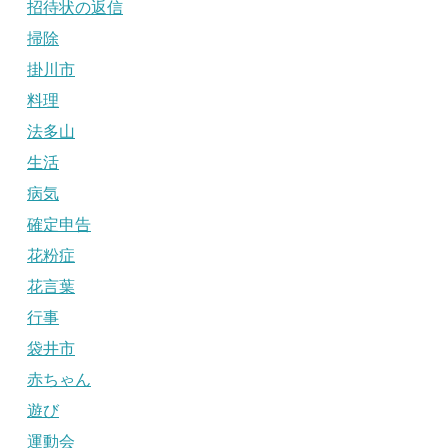
招待状の返信
掃除
掛川市
料理
法多山
生活
病気
確定申告
花粉症
花言葉
行事
袋井市
赤ちゃん
遊び
運動会