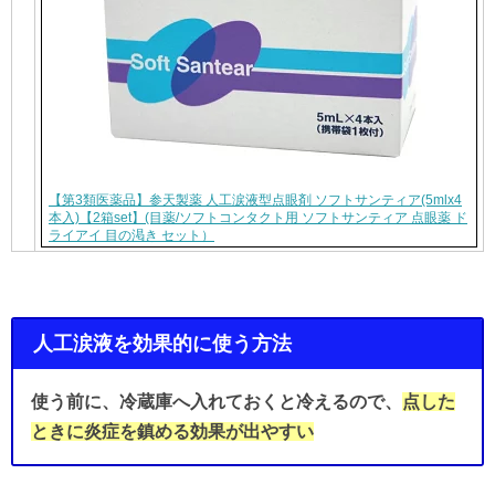
【第3類医薬品】参天製薬 人工涙液型点眼剤 ソフトサンティア(5mlx4
本入)【2箱set】(目薬/ソフトコンタクト用 ソフトサンティア 点眼薬 ド
ライアイ 目の渇き セット）
人工涙液を効果的に使う方法
使う前に、冷蔵庫へ入れておくと冷えるので、
点した
ときに炎症を鎮める効果が出やすい