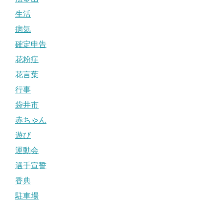
生活
病気
確定申告
花粉症
花言葉
行事
袋井市
赤ちゃん
遊び
運動会
選手宣誓
香典
駐車場