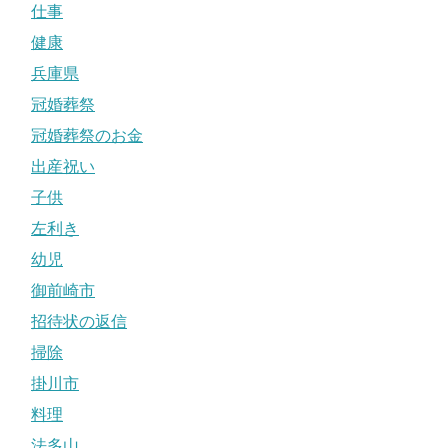
仕事
健康
兵庫県
冠婚葬祭
冠婚葬祭のお金
出産祝い
子供
左利き
幼児
御前崎市
招待状の返信
掃除
掛川市
料理
法多山