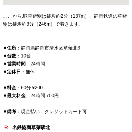
ここからJR草薙駅は徒歩約2分（137m）、静岡鉄道の草薙
駅は徒歩約3分（246m）で着きます。
⚫︎住所
：静岡県静岡市清水区草薙北3
⚫︎台数
：10台
⚫︎営業時間
：24時間
⚫︎定休日
：無休
⚫︎料金
：60分 ¥200
⚫︎最大料金
：24時間 700円
⚫︎備考
：現金払い、クレジットカード可
名鉄協商草薙駅北