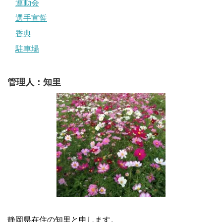
運動会
選手宣誓
香典
駐車場
管理人：知里
静岡県在住の知里と申します。