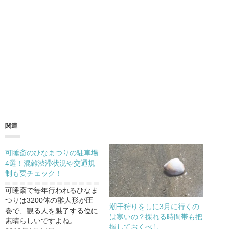
関連
可睡斎のひなまつりの駐車場
4選！混雑渋滞状況や交通規
制も要チェック！
可睡斎で毎年行われるひなま
つりは3200体の雛人形が圧
潮干狩りをしに3月に行くの
巻で、観る人を魅了する位に
は寒いの？採れる時間帯も把
素晴らしいですよね。…
握しておくべし