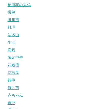
招待状の返信
掃除
掛川市
料理
法多山
生活
病気
確定申告
花粉症
花言葉
行事
袋井市
赤ちゃん
遊び