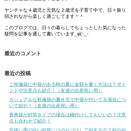
ヤンチャな４歳児と元気な２歳児を子育て中で、日々振り
回されながら楽しく過ごしてます＾＾
このブログでは、日々の暮らしでちょっとした気になった
疑問を記事を通して書いています_φ(･_･
最近のコメント
最近の投稿
ご祝儀袋に中袋がある時の裏に金額を書く方法は？ポイ
ントや注意点も紹介！（友達の出産祝い用）
カジュアルな祝儀袋の書き方で中袋が付いてる場合につ
いて紹介！（友達の出産祝い用）
香典袋が封筒タイプの場合は糊付けしてもいいの？注意
点も合わせて紹介！
厄祓い用の白い封筒にはのりづけして封するの？封のや