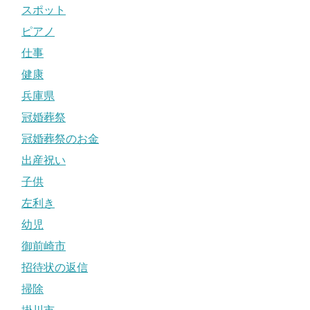
スポット
ピアノ
仕事
健康
兵庫県
冠婚葬祭
冠婚葬祭のお金
出産祝い
子供
左利き
幼児
御前崎市
招待状の返信
掃除