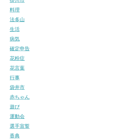
掛川市
料理
法多山
生活
病気
確定申告
花粉症
花言葉
行事
袋井市
赤ちゃん
遊び
運動会
選手宣誓
香典