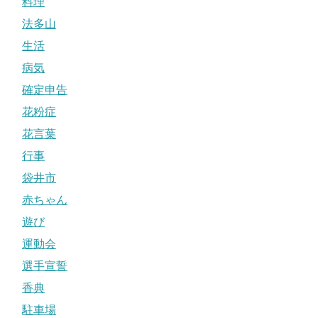
料理
法多山
生活
病気
確定申告
花粉症
花言葉
行事
袋井市
赤ちゃん
遊び
運動会
選手宣誓
香典
駐車場