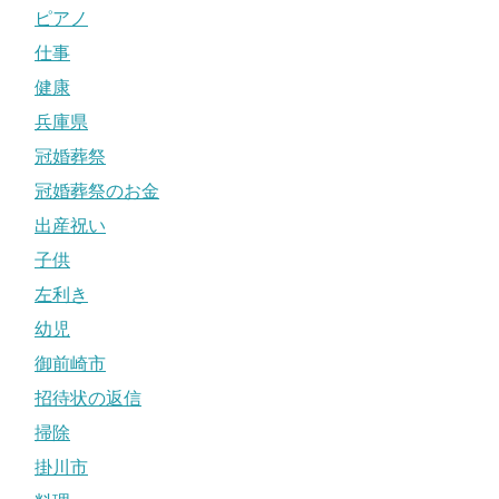
ピアノ
仕事
健康
兵庫県
冠婚葬祭
冠婚葬祭のお金
出産祝い
子供
左利き
幼児
御前崎市
招待状の返信
掃除
掛川市