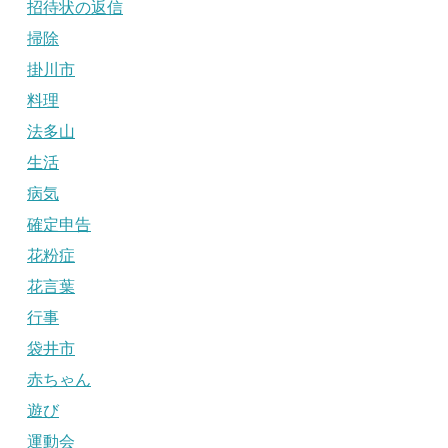
招待状の返信
掃除
掛川市
料理
法多山
生活
病気
確定申告
花粉症
花言葉
行事
袋井市
赤ちゃん
遊び
運動会