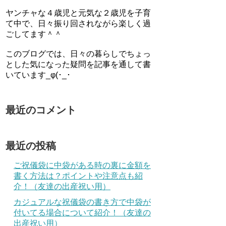
ヤンチャな４歳児と元気な２歳児を子育
て中で、日々振り回されながら楽しく過
ごしてます＾＾
このブログでは、日々の暮らしでちょっ
とした気になった疑問を記事を通して書
いています_φ(･_･
最近のコメント
最近の投稿
ご祝儀袋に中袋がある時の裏に金額を
書く方法は？ポイントや注意点も紹
介！（友達の出産祝い用）
カジュアルな祝儀袋の書き方で中袋が
付いてる場合について紹介！（友達の
出産祝い用）