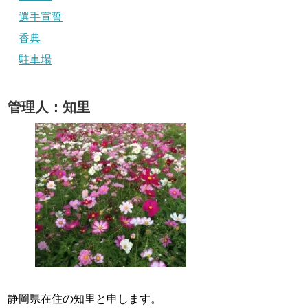
選手宣誓
香典
駐車場
管理人：知里
静岡県在住の知里と申します。