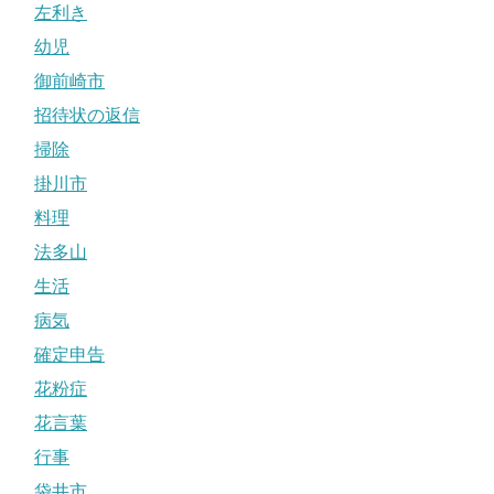
左利き
幼児
御前崎市
招待状の返信
掃除
掛川市
料理
法多山
生活
病気
確定申告
花粉症
花言葉
行事
袋井市