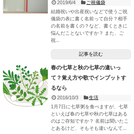
2019/6/4
ご祝儀袋
結婚祝いや出産祝いなどで使うご祝
儀袋の表に書く名前って自分？相手
の名前を書くの？など、書くときに
悩んだことないですか？ また、ご
祝...
記事を読む
春の七草と秋の七草の違いっ
て？覚え方や歌でインプットす
るなら
2016/10/3
生活
1月7日に七草粥を食べますが、七草
といえば春の七草や秋の七草はある
のはご存知ですか？ 名前は聞いたこ
とあるけど、そもそも違いなんて...