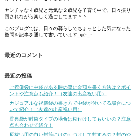
ヤンチャな４歳児と元気な２歳児を子育て中で、日々振り
回されながら楽しく過ごしてます＾＾
このブログでは、日々の暮らしでちょっとした気になった
疑問を記事を通して書いています_φ(･_･
最近のコメント
最近の投稿
ご祝儀袋に中袋がある時の裏に金額を書く方法は？ポイ
ントや注意点も紹介！（友達の出産祝い用）
カジュアルな祝儀袋の書き方で中袋が付いてる場合につ
いて紹介！（友達の出産祝い用）
香典袋が封筒タイプの場合は糊付けしてもいいの？注意
点も合わせて紹介！
厄祓い用の白い封筒にはのりづけして封するの？封のや