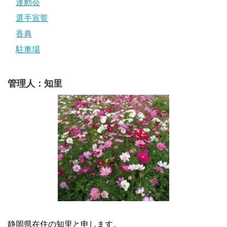
運動会
選手宣誓
香典
駐車場
管理人：知里
静岡県在住の知里と申します。