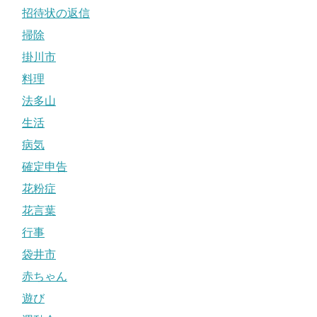
招待状の返信
掃除
掛川市
料理
法多山
生活
病気
確定申告
花粉症
花言葉
行事
袋井市
赤ちゃん
遊び