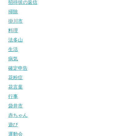
招待状の返信
掃除
掛川市
料理
法多山
生活
病気
確定申告
花粉症
花言葉
行事
袋井市
赤ちゃん
遊び
運動会