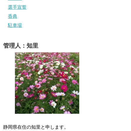
選手宣誓
香典
駐車場
管理人：知里
静岡県在住の知里と申します。