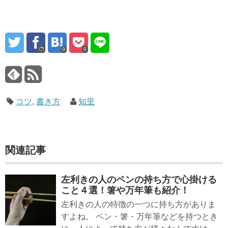
0
0
コツ
,
書き方
知里
関連記事
左利きの人のペンの持ち方で心掛ける
こと４選！箸や万年筆も紹介！
左利きの人の特徴の一つに持ち方がありま
すよね。 ペン・箸・万年筆などを持つとき