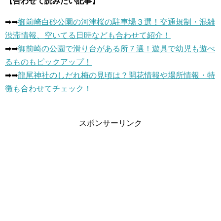
【合わせて読みたい記事】
➡︎➡︎
御前崎白砂公園の河津桜の駐車場３選！交通規制・混雑
渋滞情報、空いてる日時なども合わせて紹介！
➡︎➡︎
御前崎の公園で滑り台がある所７選！遊具で幼児も遊べ
るものもピックアップ！
➡︎➡︎
龍尾神社のしだれ梅の見頃は？開花情報や場所情報・特
徴も合わせてチェック！
スポンサーリンク