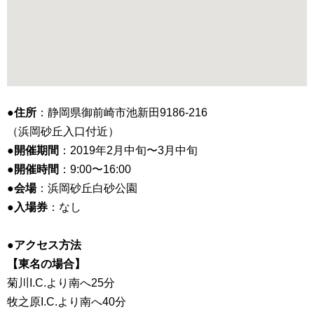
●住所
：静岡県御前崎市池新田9186-216
（浜岡砂丘入口付近）
●開催期間
：2019年2月中旬〜3月中旬
●開催時間
：9:00〜16:00
●会場
：浜岡砂丘白砂公園
●入場券
：なし
●アクセス方法
【東名の場合】
菊川I.C.より南へ25分
牧之原I.C.より南へ40分