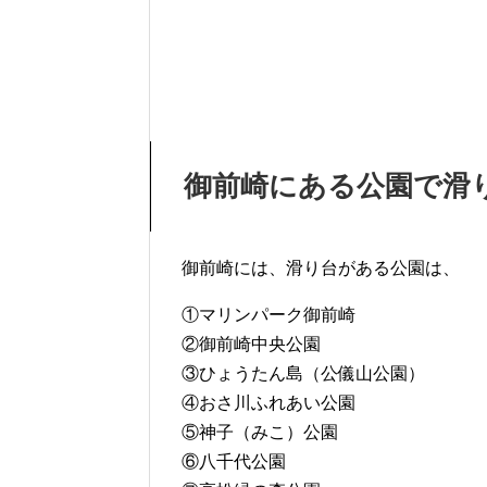
御前崎にある公園で滑
御前崎には、滑り台がある公園は、
①マリンパーク御前崎
②御前崎中央公園
③ひょうたん島（公儀山公園）
④おさ川ふれあい公園
⑤神子（みこ）公園
⑥八千代公園