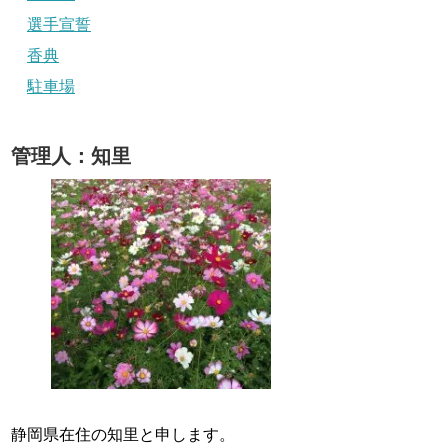
選手宣誓
香典
駐車場
管理人：知里
静岡県在住の知里と申します。