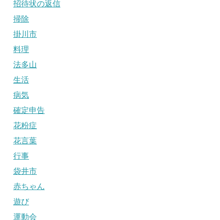
招待状の返信
掃除
掛川市
料理
法多山
生活
病気
確定申告
花粉症
花言葉
行事
袋井市
赤ちゃん
遊び
運動会