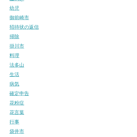
幼児
御前崎市
招待状の返信
掃除
掛川市
料理
法多山
生活
病気
確定申告
花粉症
花言葉
行事
袋井市