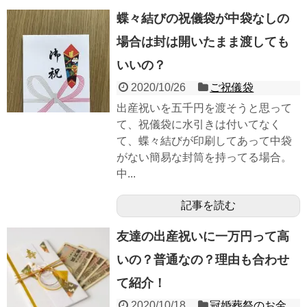
蝶々結びの祝儀袋が中袋なしの
場合は封は開いたまま渡しても
いいの？
2020/10/26
ご祝儀袋
出産祝いを五千円を渡そうと思って
て、祝儀袋に水引きは付いてなく
て、蝶々結びが印刷してあって中袋
がない簡易な封筒を持ってる場合。
中...
記事を読む
友達の出産祝いに一万円って高
いの？普通なの？理由も合わせ
て紹介！
2020/10/18
冠婚葬祭のお金