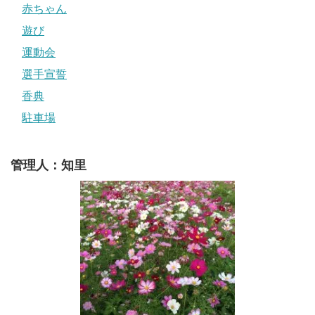
赤ちゃん
遊び
運動会
選手宣誓
香典
駐車場
管理人：知里