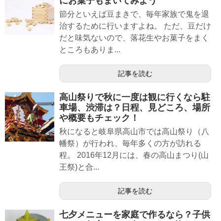
にお菓子もまいてみよう
節分といえば豆まきで、毎年家族で鬼を退
治するために行いますよね。 ただ、豆だけ
だと味気ないので、落花生やお菓子をまく
ところもありま...
記事を読む
高山祭りで秋に一度は観に行くなら駐
車場、渋滞は？日程、見どころ、場所
や概要もチェック！
秋になると岐阜県高山市では高山祭り（八
幡祭）が行われ、毎年多くの方が訪れる
程。 2016年12月には、春の高山まつり(山
王祭)と合...
記事を読む
七夕メニューを家庭で作るなら？子供