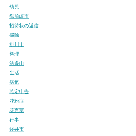
幼児
御前崎市
招待状の返信
掃除
掛川市
料理
法多山
生活
病気
確定申告
花粉症
花言葉
行事
袋井市