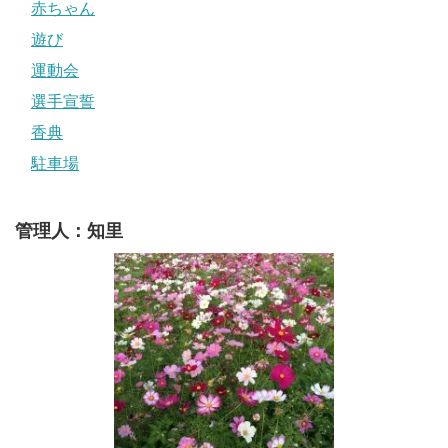
赤ちゃん
遊び
運動会
選手宣誓
香典
駐車場
管理人：知里