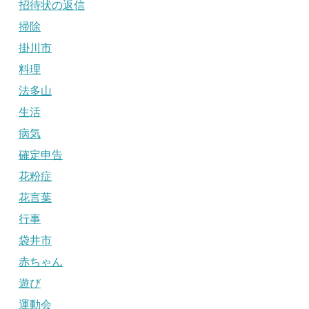
招待状の返信
掃除
掛川市
料理
法多山
生活
病気
確定申告
花粉症
花言葉
行事
袋井市
赤ちゃん
遊び
運動会