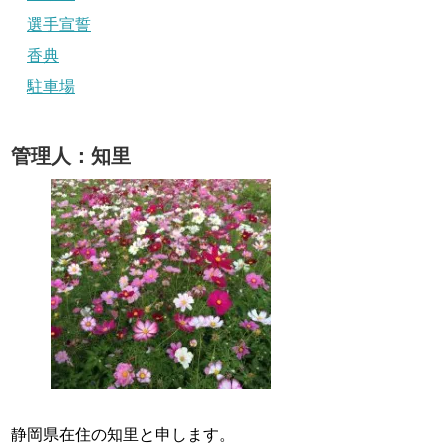
選手宣誓
香典
駐車場
管理人：知里
静岡県在住の知里と申します。