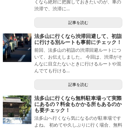
くなら絶対に把握しておきたいのが、車の
渋滞で、渋滞に...
記事を読む
法多山に行くなら渋滞回避して、初詣
に行ける別ルートも事前にチェック！
前回、法多山の初詣の渋滞回避ルートにつ
いて、お伝えしました。 今回は、渋滞がそ
んなに目立たないときに行けるルートや混
んでても行ける...
記事を読む
法多山に行くなら無料駐車場って実際
にあるの？料金もかかる所もあるのか
も要チェック！
法多山へ行くなら気になるのが駐車場です
よね。 初めてや久しぶりに行く場合、無料