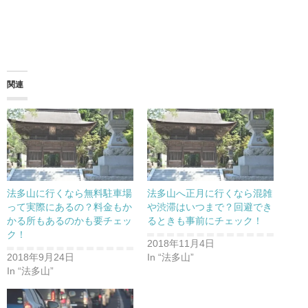
関連
法多山に行くなら無料駐車場
法多山へ正月に行くなら混雑
って実際にあるの？料金もか
や渋滞はいつまで？回避でき
かる所もあるのかも要チェッ
るときも事前にチェック！
ク！
2018年11月4日
2018年9月24日
In “法多山”
In “法多山”