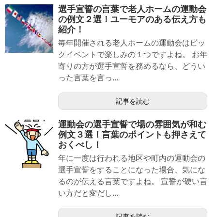
選手宣誓の言葉で老人ホームの運動会
の例文２選！ユーモアのある伝え方も
紹介！
毎年開催される老人ホームの運動会はビッ
クイベントで楽しみの１つですよね。 お年
寄りの方が選手宣誓を務めるなら、どうい
った言葉を言っ...
記事を読む
運動会の選手宣誓で場の雰囲気が和む
例文３選！言葉のポイントも押さえて
おくべし！
年に一度は行われる地区や町内の運動会の
選手宣誓をすることになった場合、気にな
るのが伝える言葉ですよね。 宣誓が硬い言
い方だと変だし...
記事を読む