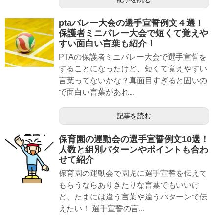
ptaバレー大会の選手宣誓例文４選！
保護者ミニバレー大会で短くて覚えや
すい面白い言葉も紹介！
PTAの保護者ミニバレー大会で選手宣誓を
することになったけど、短くて覚えやすい
言葉ってないかな？真面目すぎると固いの
で面白い言葉があれ...
記事を読む
保育園の運動会の選手宣誓例文10選！
人数と組別パターンやポイントも合わ
せて紹介
保育園の運動会で園児に選手宣誓を伝えて
もらうならありきたりな言葉でもいいけ
ど、たまには違う言葉や違うパターンで伝
えたい！ 選手宣誓の言...