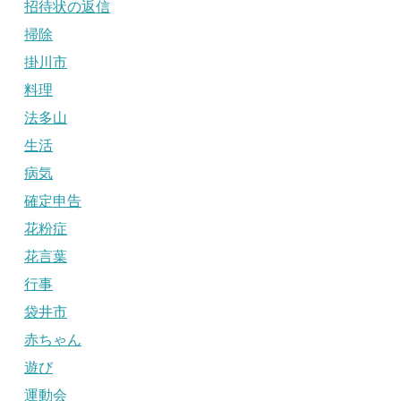
招待状の返信
掃除
掛川市
料理
法多山
生活
病気
確定申告
花粉症
花言葉
行事
袋井市
赤ちゃん
遊び
運動会