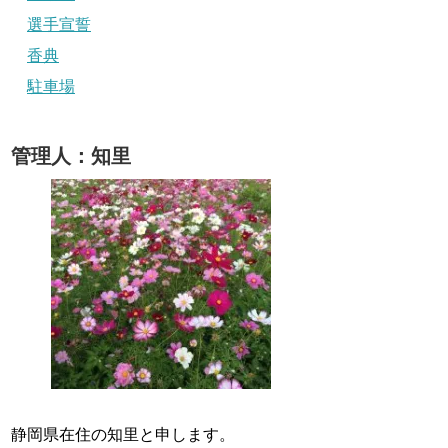
選手宣誓
香典
駐車場
管理人：知里
静岡県在住の知里と申します。