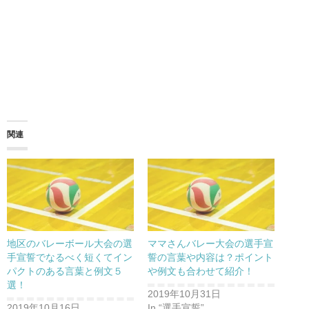
関連
地区のバレーボール大会の選
ママさんバレー大会の選手宣
手宣誓でなるべく短くてイン
誓の言葉や内容は？ポイント
パクトのある言葉と例文５
や例文も合わせて紹介！
選！
2019年10月31日
2019年10月16日
In “選手宣誓”