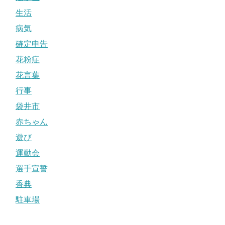
生活
病気
確定申告
花粉症
花言葉
行事
袋井市
赤ちゃん
遊び
運動会
選手宣誓
香典
駐車場