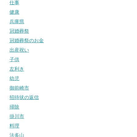
仕事
健康
兵庫県
冠婚葬祭
冠婚葬祭のお金
出産祝い
子供
左利き
幼児
御前崎市
招待状の返信
掃除
掛川市
料理
法多山