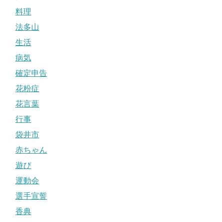
料理
法多山
生活
病気
確定申告
花粉症
花言葉
行事
袋井市
赤ちゃん
遊び
運動会
選手宣誓
香典