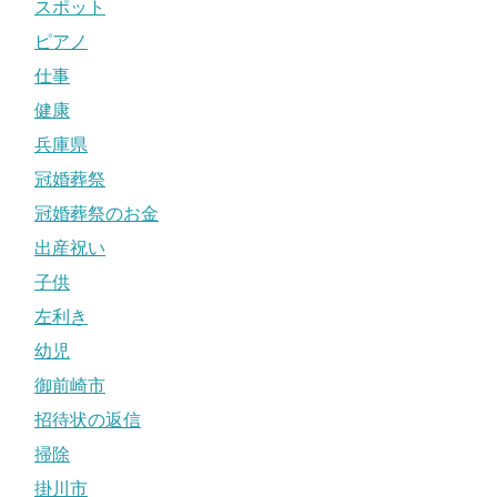
スポット
ピアノ
仕事
健康
兵庫県
冠婚葬祭
冠婚葬祭のお金
出産祝い
子供
左利き
幼児
御前崎市
招待状の返信
掃除
掛川市